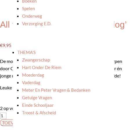
Boeken
Spelen
Onderweg
All the ways to say: Pin ‘Hot dog’
Verzorging E.d.
€
9,95
THEMA’S
Zwangerschap
De mooie kaarten van ‘All the ways to say’ worden ontworpen
Hart Onder De Riem
door Claire Leina, uit Frankrijk. Zij is illustrator, art director én
Moederdag
jonge moeder. Ze tekent alles met de hand en heel veel liefde!
Vaderdag
Leuke metalen pin op een mooi geïllustreerd, mini kaartje.
Meter En Peter Vragen & Bedanken
Getuige Vragen
Einde Schooljaar
2 op voorraad
Troost & Afscheid
All
the
TOEVOEGEN AAN WINKELWAGEN
ways