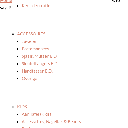
Home
/
Winkel
/
Lifestyle
/
Overige (lifestyle)
/ All the ways to
Kerstdecoratie
say: Pin ‘Hot dog’
ACCESSOIRES
Juwelen
Portemonnees
Sjaals, Mutsen E.d.
Sleutelhangers E.d.
Handtassen E.d.
Overige
KIDS
Aan Tafel (kids)
Accessoires, Nagellak & Beauty