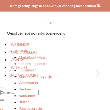
Kom gezellig langs in onze winkel voor nog meer aanbod 🥰

0
Oeps! Je hebt nog niks toegevoegd
HOME
WEBSHOP
IN HUIS
OVER KOLLEKT
Mad About Mats
CONTACT
Houten Lijnportret
WISHLIST
Huisdieren
MIJN ACCOUNT
Keramieken Tegeltje
Woonkamer
Keuken
Badkamer
Buiten
Paasdecoratie