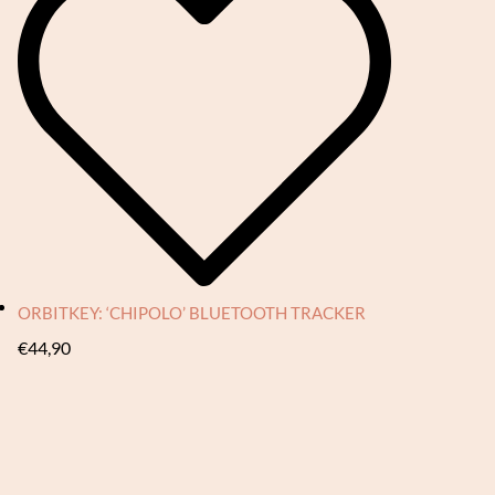
ORBITKEY: ‘CHIPOLO’ BLUETOOTH TRACKER
€
44,90