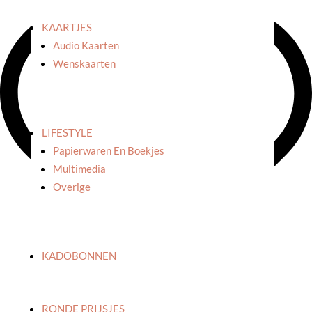
to
KAARTJES
say:
Audio Kaarten
Pin
Wenskaarten
'Hot
dog'
aantal
LIFESTYLE
Papierwaren En Boekjes
Multimedia
Overige
KADOBONNEN
RONDE PRIJSJES