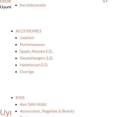
Home
/
Winkel
/
In huis
/
Woonkamer
/
Schotels & plankjes
/
Kerstdecoratie
Uyuni: Houten schotel small zwart
ACCESSOIRES
Juwelen
Portemonnees
Sjaals, Mutsen E.d.
Sleutelhangers E.d.
Handtassen E.d.
Overige
KIDS
Aan Tafel (kids)
Uyuni: Houten schotel small
Accessoires, Nagellak & Beauty