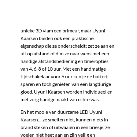
Uyuni Kaarsen zijn traditioneel in hun
esthetiek, luxueus om aan te raken en
innovatief in hun mechaniek. Niet alleen is de
unieke 3D vlam een primeur, maar Uyuni
Kaarsen bieden ook een praktische
eigenschap die ze onderscheidt; zet ze aan en
uit op afstand of dim ze naar wens met een
handige afstandsbediening en timeropties
van 4, 6, 8 of 10 uur. Met een handmatige
tijdschakelaar voor 6 uur kun je de batterij
sparen en toch genieten van een langdurige
gloed. Uyuni Kaarsen worden individueel en
met zorg handgemaakt van echte was.
En het mooie van duurzame LED Uyuni
Kaarsen… ze smelten niet, kunnen niets in
brand steken of uitwaaien in een briesje, ze
voelen niet heet aan en zijn veilig en