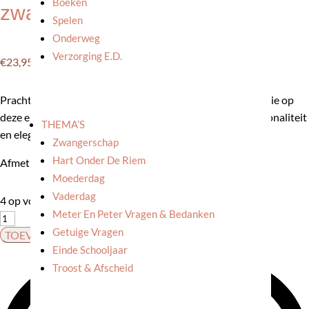
Boeken
zwart
Spelen
Onderweg
Verzorging E.d.
€
23,95
Prachtige schotel in eikenhout. Etaleer je mooiste decoratie op
deze elegante schotel of gebruik hem als dienblad. Functionaliteit
THEMA’S
en elegantie in 1 item.
Zwangerschap
Hart Onder De Riem
Afmetingen: 11x23x2 cm.
Moederdag
Vaderdag
4 op voorraad
Meter En Peter Vragen & Bedanken
Uyuni:
Getuige Vragen
Houten
TOEVOEGEN AAN WINKELWAGEN
Einde Schooljaar
schotel
Troost & Afscheid
small
zwart
aantal