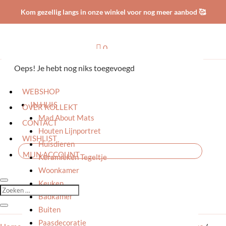
Kom gezellig langs in onze winkel voor nog meer aanbod 🥰

0
Oeps! Je hebt nog niks toegevoegd
HOME
WEBSHOP
IN HUIS
OVER KOLLEKT
Mad About Mats
CONTACT
Houten Lijnportret
WISHLIST
Huisdieren
MIJN ACCOUNT
Keramieken Tegeltje
Woonkamer
Keuken
Badkamer
Buiten
Paasdecoratie