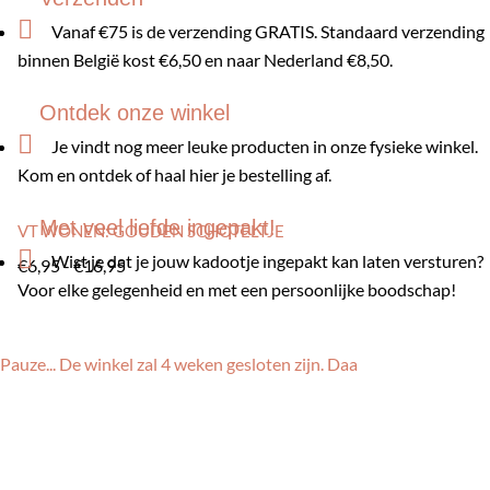

Vanaf €75 is de verzending GRATIS. Standaard verzending
binnen België kost €6,50 en naar Nederland €8,50.
Ontdek onze winkel

Je vindt nog meer leuke producten in onze fysieke winkel.
Kom en ontdek of haal hier je bestelling af.
Met veel liefde ingepakt!
VT WONEN: GOUDEN SCHOTELTJE

Wist je dat je jouw kadootje ingepakt kan laten versturen?
Prijsklasse:
€
6,95
-
€
16,95
Voor elke gelegenheid en met een persoonlijke boodschap!
€6,95
tot
€16,95
Pauze... De winkel zal 4 weken gesloten zijn. Daa