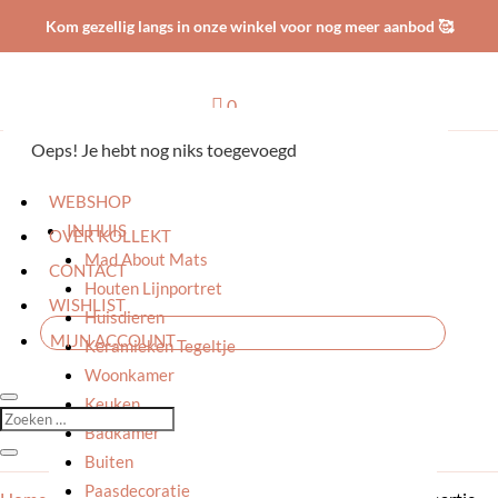
Kom gezellig langs in onze winkel voor nog meer aanbod 🥰

0
Oeps! Je hebt nog niks toegevoegd
HOME
WEBSHOP
IN HUIS
OVER KOLLEKT
Mad About Mats
CONTACT
Houten Lijnportret
WISHLIST
Huisdieren
MIJN ACCOUNT
Keramieken Tegeltje
Woonkamer
Keuken
Badkamer
Buiten
Paasdecoratie