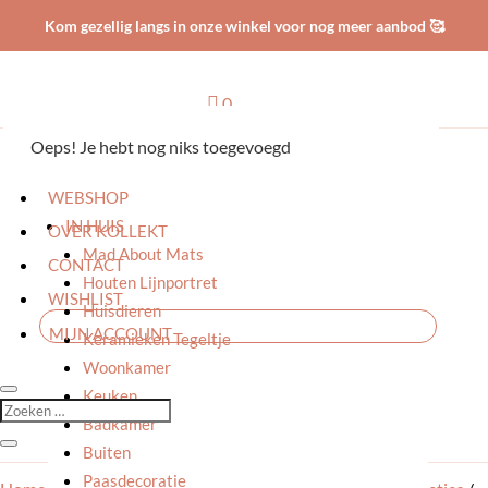
Kom gezellig langs in onze winkel voor nog meer aanbod 🥰

0
Oeps! Je hebt nog niks toegevoegd
HOME
WEBSHOP
IN HUIS
OVER KOLLEKT
Mad About Mats
CONTACT
Houten Lijnportret
WISHLIST
Huisdieren
MIJN ACCOUNT
Keramieken Tegeltje
Woonkamer
Keuken
Badkamer
Buiten
Paasdecoratie