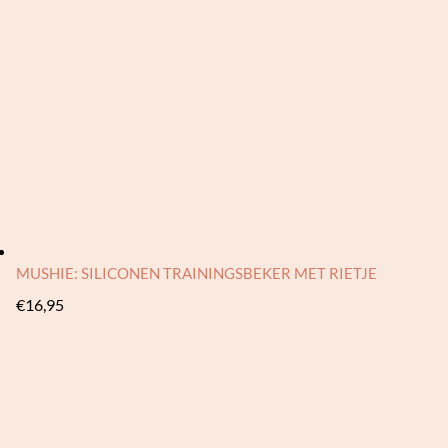
€18,00.
€8,00.
MUSHIE: SILICONEN TRAININGSBEKER MET RIETJE
€
16,95