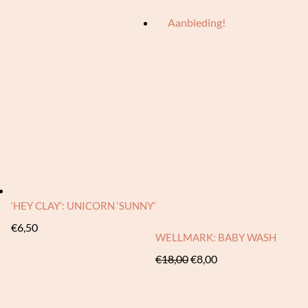
Aanbieding!
‘HEY CLAY’: UNICORN ‘SUNNY’
€
6,50
WELLMARK: BABY WASH
Oorspronkelijke
Huidige
€
18,00
€
8,00
prijs
prijs
was:
is: