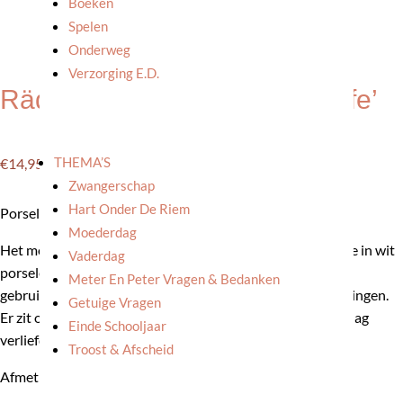
Boeken
Spelen
Onderweg
Verzorging E.d.
Räder: Schaaltje ‘Blooming life’
THEMA’S
€
14,95
Zwangerschap
Hart Onder De Riem
Porseleinen schaaltje met een prachtige detaillering.
Moederdag
Het mooie Duitse merk Räder heeft een prachtige collectie in wit
Vaderdag
porselein. Alles is mooi afgewerkt met oog voor detail! Ze
Meter En Peter Vragen & Bedanken
gebruiken goud in hun afwerking en/of heel fijne lijntekeningen.
Getuige Vragen
Er zit ook vaak wat humor in hun collectie. Wij waren op slag
Einde Schooljaar
verliefd!
Troost & Afscheid
Afmetingen: 2,5 cm, Ø: 11 cm.