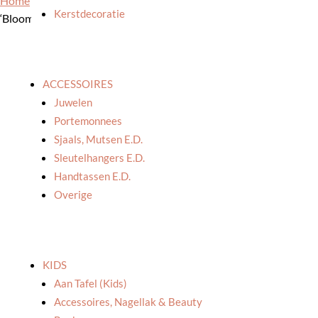
Home
/
Winkel
/
Thema's
/
Moederdag
/ Räder: Schaaltje
Kerstdecoratie
‘Blooming life’
ACCESSOIRES
Juwelen
Portemonnees
Sjaals, Mutsen E.d.
Sleutelhangers E.d.
Handtassen E.d.
Overige
KIDS
Aan Tafel (kids)
Accessoires, Nagellak & Beauty