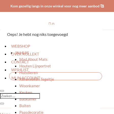
Kom gezellig langs in onze winkel voor nog meer aanbod 🥰

0
Oeps! Je hebt nog niks toegevoegd
HOME
WEBSHOP
IN HUIS
OVER KOLLEKT
Mad About Mats
CONTACT
Houten Lijnportret
WISHLIST
Huisdieren
MIJN ACCOUNT
Keramieken Tegeltje
Woonkamer
Keuken
Badkamer
Buiten
Paasdecoratie