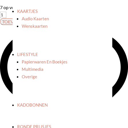
7 op voorraad
KAARTJES
Räder:
Audio Kaarten
Schaaltje
TOEVOEGEN AAN WINKELWAGEN
Wenskaarten
'Blooming
life'
aantal
LIFESTYLE
Papierwaren En Boekjes
Multimedia
Overige
KADOBONNEN
RONDE PRIJSJES