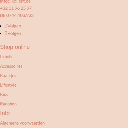
info@kollekt.be
+32 11 96 25 97
BE 0744.403.932
Volgen
Volgen
Shop online
In huis
Accessoires
Kaartjes
Lifestyle
Kids
Kadobon
Info
Algemene voorwaarden