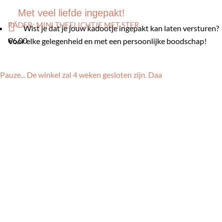
Met veel liefde ingepakt!
RÄDER: MINI THEELICHTJE MET STER

Wist je dat je jouw kadootje ingepakt kan laten versturen?
€
6,00
Voor elke gelegenheid en met een persoonlijke boodschap!
Pauze... De winkel zal 4 weken gesloten zijn. Daa